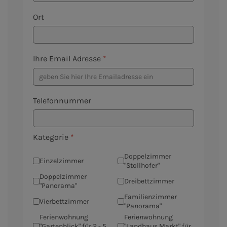
Ort
Ihre Email Adresse
*
Telefonnummer
Kategorie
*
Doppelzimmer
Einzelzimmer
"Stollhofer"
Doppelzimmer
Dreibettzimmer
"Panorama"
Familienzimmer
Vierbettzimmer
"Panorama"
Ferienwohnung
Ferienwohnung
"Gartenblick" für 2 - 5
"Landhaus Markt" für