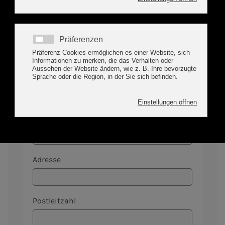
Abreise
*
Name
*
Vorname
Adresse
Postleitzahl