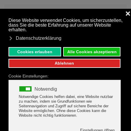
MENÜ
Zum Hauptinhalt springen
Kontaktformular
Gasthof Stollhofer
Anreise
*