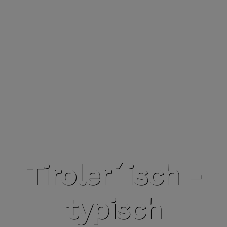
Tiroler´isch -
typisch